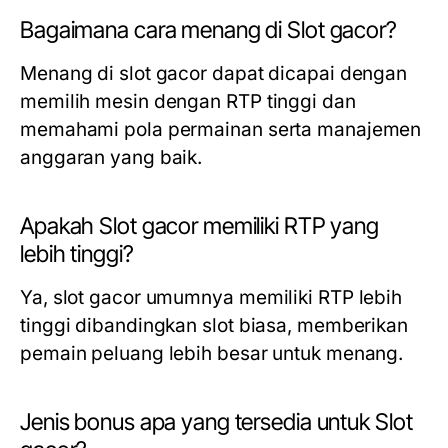
Bagaimana cara menang di Slot gacor?
Menang di slot gacor dapat dicapai dengan
memilih mesin dengan RTP tinggi dan
memahami pola permainan serta manajemen
anggaran yang baik.
Apakah Slot gacor memiliki RTP yang
lebih tinggi?
Ya, slot gacor umumnya memiliki RTP lebih
tinggi dibandingkan slot biasa, memberikan
pemain peluang lebih besar untuk menang.
Jenis bonus apa yang tersedia untuk Slot