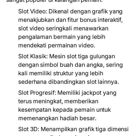
Slot Video:
Dikenal dengan grafik yang
menakjubkan dan fitur bonus interaktif,
slot video seringkali menawarkan
pengalaman bermain yang lebih
mendekati permainan video.
Slot Klasik:
Mesin slot tiga gulungan
dengan simbol buah dan angka, sering
kali memiliki struktur yang lebih
sederhana dibandingkan slot lainnya.
Slot Progresif:
Memiliki jackpot yang
terus meningkat, memberikan
kesempatan kepada pemain untuk
memenangkan hadiah besar.
Slot 3D:
Menampilkan grafik tiga dimensi